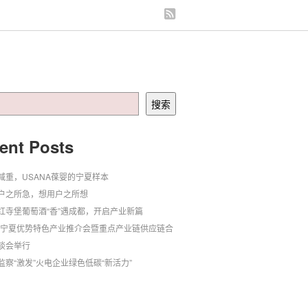
搜索
ent Posts
减重，USANA葆婴的宁夏样本
户之所急，想用户之所想
红寺堡葡萄酒“香”遇成都，开启产业新篇
24宁夏优势特色产业推介会暨重点产业链供应链合
谈会举行
监察“激发”火电企业绿色低碳“新活力”