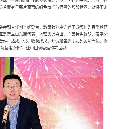
眼球，一段精心制作的视频将红寺堡产区的壮美风光与醇厚的
仿若置身于那片葡萄的绿色海洋与酒窖的馥郁世界，对接下来
委会副主任刘辛彧登台，激昂致辞中详述了成都作为春季糖酒
区是贺兰山东麓代表，地理优势突出、产品特色鲜明、发展势
合作，达成共识、收获成果。并诚邀各界朋友到黄河岸边、贺
葡萄酒之都”，让中国葡萄酒惊艳世界!