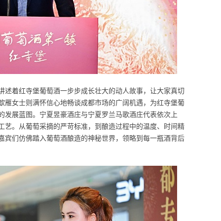
讲述着红寺堡葡萄酒一步步成长壮大的动人故事，让大家真切
歆雁女士则满怀信心地畅谈成都市场的广阔机遇，为红寺堡葡
的发展蓝图。宁夏昱豪酒庄与宁夏罗兰马歌酒庄代表依次上
工艺。从葡萄采摘的严苛标准，到酿造过程中的温度、时间精
嘉宾们仿佛踏入葡萄酒酿造的神秘世界，领略到每一瓶酒背后