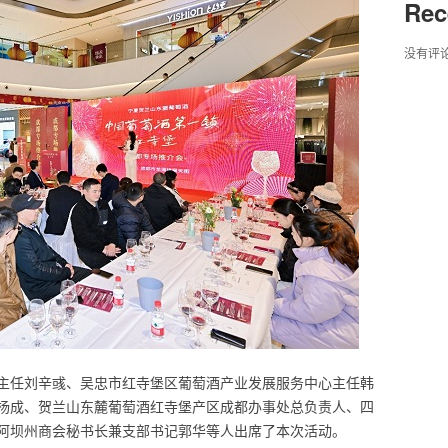
Rec
没有评
主任刘辛彧、吴忠市红寺堡区葡萄酒产业发展服务中心主任韩
杨成、贺兰山东麓葡萄酒红寺堡产区成都办事处总负责人、四
阿坝州商会秘书长兼支部书记郭华等人出席了本次活动。