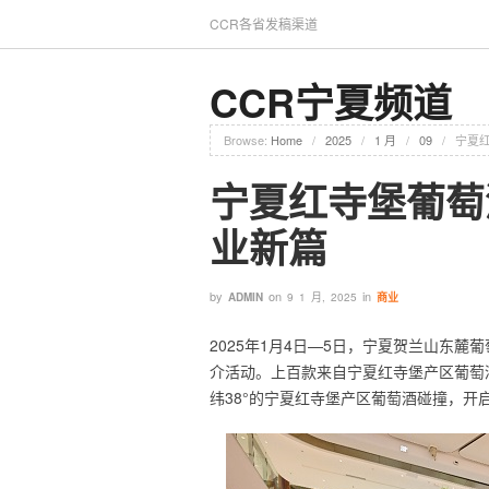
CCR各省发稿渠道
CCR宁夏频道
Browse:
Home
/
2025
/
1 月
/
09
/
宁夏红
宁夏红寺堡葡萄
业新篇
by
on
in
ADMIN
9 1 月, 2025
商业
2025年1月4日—5日，宁夏贺兰山东麓
介活动。上百款来自宁夏红寺堡产区葡萄
纬38°的宁夏红寺堡产区葡萄酒碰撞，开