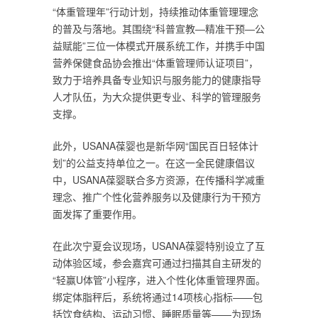
“体重管理年”行动计划，持续推动体重管理理念
的普及与落地。其围绕“科普宣教—精准干预—公
益赋能”三位一体模式开展系统工作，并携手中国
营养保健食品协会推出“体重管理师认证项目”，
致力于培养具备专业知识与服务能力的健康指导
人才队伍，为大众提供更专业、科学的管理服务
支撑。
此外，USANA葆婴也是新华网“国民百日轻体计
划”的公益支持单位之一。在这一全民健康倡议
中，USANA葆婴联合多方资源，在传播科学减重
理念、推广个性化营养服务以及健康行为干预方
面发挥了重要作用。
在此次宁夏会议现场，USANA葆婴特别设立了互
动体验区域，参会嘉宾可通过扫描其自主研发的
“轻赢U体管”小程序，进入个性化体重管理界面。
绑定体脂秤后，系统将通过14项核心指标——包
括饮食结构、运动习惯、睡眠质量等——为现场