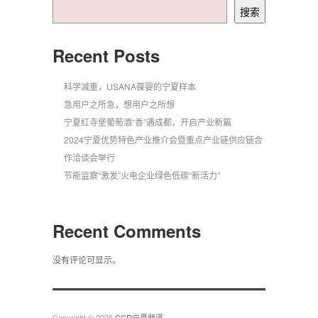
搜索
Recent Posts
科学减重，USANA葆婴的宁夏样本
急用户之所急，想用户之所想
宁夏红寺堡葡萄酒“香”遇成都，开启产业新篇
2024宁夏优势特色产业推介会暨重点产业链供应链合
作洽谈会举行
节能监察“激发”火电企业绿色低碳“新活力”
Recent Comments
没有评论可显示。
Copyright © 2026
CCR宁夏频道