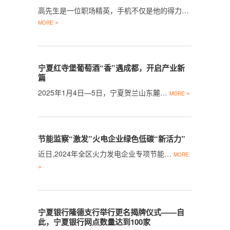
高先生是一位职场精英，手机不仅是他的得力…
»
MORE
宁夏红寺堡葡萄酒“香”遇成都，开启产业新
篇
2025年1月4日—5日，宁夏贺兰山东麓…
»
MORE
节能监察“激发”火电企业绿色低碳“新活力”
近日,2024年全区火力发电企业专项节能…
MORE
»
宁夏银行隆德支行举行更名揭牌仪式——自
此，宁夏银行网点数量达到100家