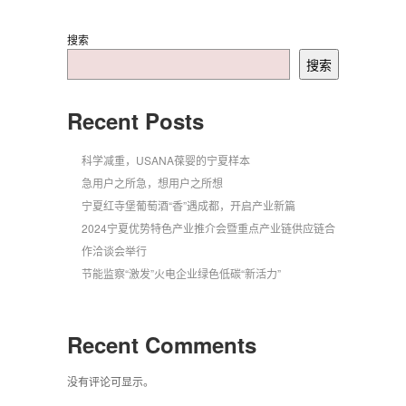
搜索
搜索
Recent Posts
科学减重，USANA葆婴的宁夏样本
急用户之所急，想用户之所想
宁夏红寺堡葡萄酒“香”遇成都，开启产业新篇
2024宁夏优势特色产业推介会暨重点产业链供应链合
作洽谈会举行
节能监察“激发”火电企业绿色低碳“新活力”
Recent Comments
没有评论可显示。