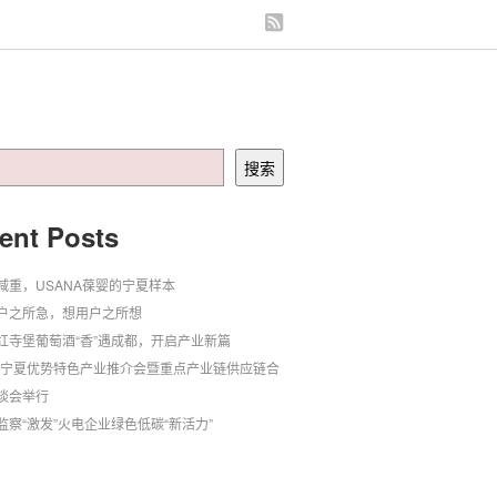
搜索
ent Posts
减重，USANA葆婴的宁夏样本
户之所急，想用户之所想
红寺堡葡萄酒“香”遇成都，开启产业新篇
24宁夏优势特色产业推介会暨重点产业链供应链合
谈会举行
监察“激发”火电企业绿色低碳“新活力”