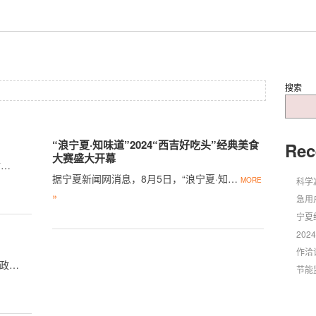
搜索
“浪宁夏·知味道”2024“西吉好吃头”经典美食
Rec
大赛盛大开幕
财…
据宁夏新闻网消息，8月5日，“浪宁夏·知…
MORE
科学
»
急用
宁夏
20
作洽
民政…
节能