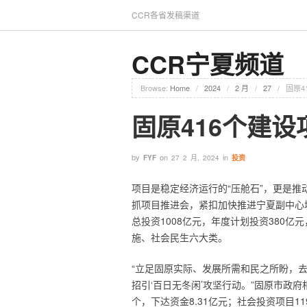
CCR各省发稿渠道
CCR宁夏频道
Browse:
Home
/
2024
/
2 月
/
27
/
固原4
固原416个建设
by
on
in
FYF
27 2 月, 2024
投资
项目是稳定经济运行的“压舱石”，更是推
抓项目推进会，紧扣加快推进宁夏副中心
总投资1008亿元，年度计划投资380
施、社会民生六大类。
“立足固原实际、发展所需和民之所盼，
招引‘百日无冬闲’攻坚行动。”固原市政
个，下达资金8.31亿元；社会投资项目11