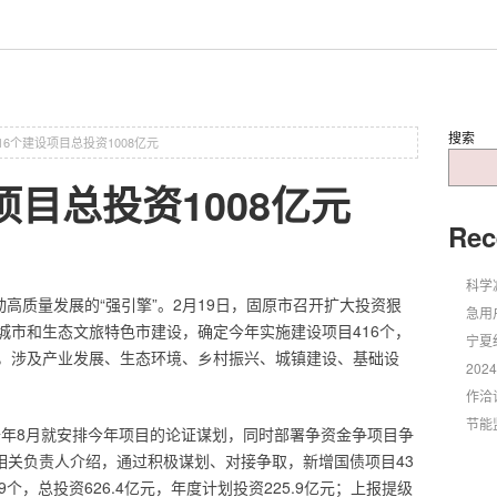
搜索
16个建设项目总投资1008亿元
项目总投资1008亿元
Rec
科学
动高质量发展的“强引擎”。2月19日，固原市召开扩大投资狠
急用
城市和生态文旅特色市建设，确定今年实施建设项目416个，
宁夏
亿元，涉及产业发展、生态环境、乡村振兴、城镇建设、基础设
20
作洽
节能
去年8月就安排今年项目的论证谋划，同时部署争资金争项目争
府相关负责人介绍，通过积极谋划、对接争取，新增国债项目43
9个，总投资626.4亿元，年度计划投资225.9亿元；上报提级