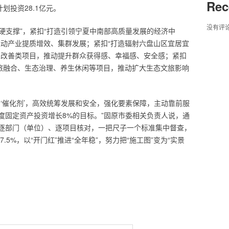
Rec
计划投资28.1亿元。
没有评
“硬支撑”，紧扣“打造引领宁夏中南部高质量发展的经济中
推动产业提质增效、集群发展；紧扣“打造辐射六盘山区宜居宜
生改善类项目，推动提升群众获得感、幸福感、安全感；紧扣
文旅融合、生态治理、养生休闲等项目，推动扩大生态文旅影响
‘催化剂’，高效统筹发展和安全，强化要素保障，主动靠前服
度固定资产投资增长8%的目标。”固原市委相关负责人说，通
逐部门（单位）、逐项目核对，一把尺子一个标准集中督查，
.5%，以“开门红”推进“全年稳”，努力把“施工图”变为“实景