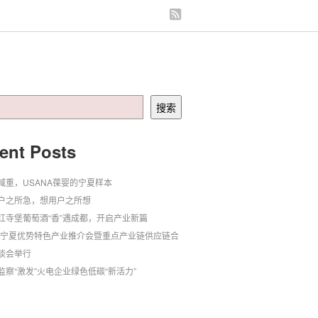
搜索
ent Posts
减重，USANA葆婴的宁夏样本
户之所急，想用户之所想
红寺堡葡萄酒“香”遇成都，开启产业新篇
24宁夏优势特色产业推介会暨重点产业链供应链合
谈会举行
监察“激发”火电企业绿色低碳“新活力”