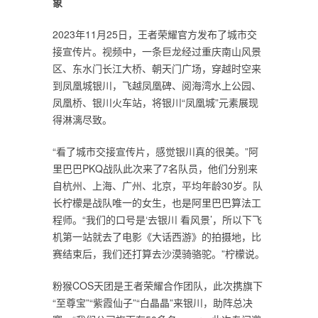
象
2023年11月25日，王者荣耀官方发布了城市交
接宣传片。视频中，一条巨龙经过重庆南山风景
区、东水门长江大桥、朝天门广场，穿越时空来
到凤凰城银川，飞越凤凰碑、阅海湾水上公园、
凤凰桥、银川火车站，将银川“凤凰城”元素展现
得淋漓尽致。
“看了城市交接宣传片，感觉银川真的很美。”阿
里巴巴PKQ战队此次来了7名队员，他们分别来
自杭州、上海、广州、北京，平均年龄30岁。队
长柠檬是战队唯一的女生，也是阿里巴巴算法工
程师。“我们的口号是‘去银川 看风景’，所以下飞
机第一站就去了电影《大话西游》的拍摄地，比
赛结束后，我们还打算去沙漠骑骆驼。”柠檬说。
粉猴COS天团是王者荣耀合作团队，此次携旗下
“至尊宝”“紫霞仙子”“白晶晶”来银川，助阵总决