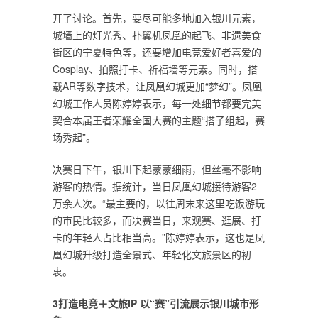
开了讨论。首先，要尽可能多地加入银川元素，
城墙上的灯光秀、扑翼机凤凰的起飞、非遗美食
街区的宁夏特色等，还要增加电竞爱好者喜爱的
Cosplay、拍照打卡、祈福墙等元素。同时，搭
载AR等数字技术，让凤凰幻城更加“梦幻”。凤凰
幻城工作人员陈婷婷表示，每一处细节都要完美
契合本届王者荣耀全国大赛的主题“搭子组起，赛
场秀起”。
决赛日下午，银川下起蒙蒙细雨，但丝毫不影响
游客的热情。据统计，当日凤凰幻城接待游客2
万余人次。“最主要的，以往周末来这里吃饭游玩
的市民比较多，而决赛当日，来观赛、逛展、打
卡的年轻人占比相当高。”陈婷婷表示，这也是凤
凰幻城升级打造全景式、年轻化文旅景区的初
衷。
3打造电竞＋文旅IP 以“赛”引流展示银川城市形