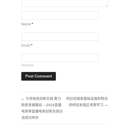
Name
*
Email
*
Website
← 引领电商创新实践 聚力
阿拉伯国家基础设施和物流
新质发展路径 —2024直播
研修班来我区考察学习 →
电商季直播电商创新先锋访
谈成功举办