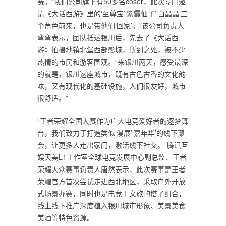
赛。“我们公司旗下有50多名coser，此次专门邀
请《大话西游》里的‘至尊宝’‘紫霞仙子’‘白晶晶’三
个角色前来，也是带他们‘回家’。”该公司负责人
弯弯表示，团队抵达银川后，先去了《大话西
游》拍摄地镇北堡西部影城，所到之处，被不少
热情的市民和游客围观。“来银川两天，感受最深
的就是，银川这座城市，既有古色古香的文化韵
味，又有现代化的基础设施，人们很友好，城市
很舒适。”
“王者荣耀全国大赛作为广大电竞爱好者的逐梦舞
台，我们致力于打造类似‘漫展’‘嘉年华’的线下聚
会，让更多人走出家门，激活线下社交。”腾讯互
娱天美L1工作室全球电竞发展中心副总监、王者
荣耀大众赛事负责人唐然表示，此次赛事是王者
荣耀官方首次尝试走进西北地区，采取户外开放
式场景办赛，同时也是电竞＋文旅的搭子组合，
线上线下推广深度植入银川城市形象、美景美食
美酒等特色资源。