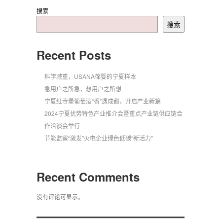
搜索
搜索
Recent Posts
科学减重，USANA葆婴的宁夏样本
急用户之所急，想用户之所想
宁夏红寺堡葡萄酒“香”遇成都，开启产业新篇
2024宁夏优势特色产业推介会暨重点产业链供应链合
作洽谈会举行
节能监察“激发”火电企业绿色低碳“新活力”
Recent Comments
没有评论可显示。