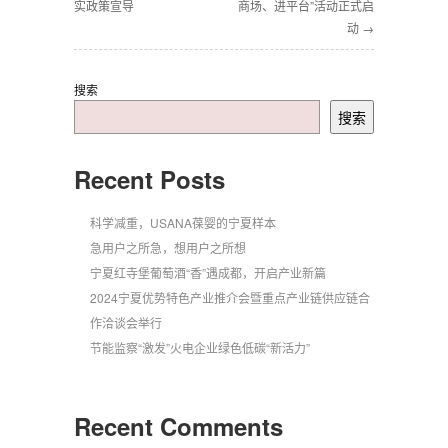
实政策宣导
商场、进平台”活动正式启
动 →
搜索
搜索
Recent Posts
科学减重，USANA葆婴的宁夏样本
急用户之所急，想用户之所想
宁夏红寺堡葡萄酒“香”遇成都，开启产业新篇
2024宁夏优势特色产业推介会暨重点产业链供应链合
作洽谈会举行
节能监察“激发”火电企业绿色低碳“新活力”
Recent Comments