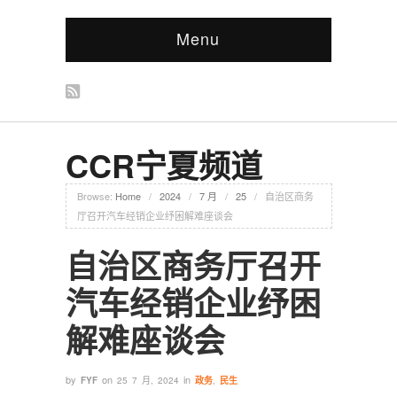
Menu
CCR宁夏频道
Browse:
Home
/
2024
/
7 月
/
25
/
自治区商务
厅召开汽车经销企业纾困解难座谈会
自治区商务厅召开
汽车经销企业纾困
解难座谈会
by
on
in
FYF
25 7 月, 2024
政务
,
民生