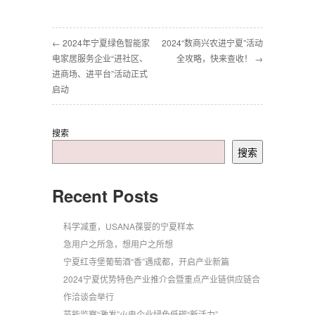
← 2024年宁夏绿色智能家
2024“数商兴农进宁夏”活动
电家居服务企业“进社区、
全攻略，快来查收！ →
进商场、进平台”活动正式
启动
搜索
搜索
Recent Posts
科学减重，USANA葆婴的宁夏样本
急用户之所急，想用户之所想
宁夏红寺堡葡萄酒“香”遇成都，开启产业新篇
2024宁夏优势特色产业推介会暨重点产业链供应链合
作洽谈会举行
节能监察“激发”火电企业绿色低碳“新活力”