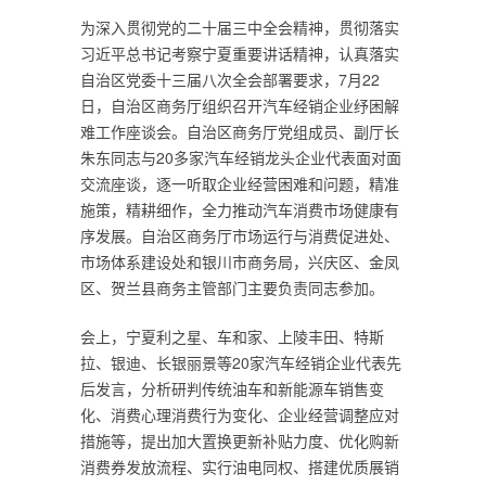
为深入贯彻党的二十届三中全会精神，贯彻落实
习近平总书记考察宁夏重要讲话精神，认真落实
自治区党委十三届八次全会部署要求，7月22
日，自治区商务厅组织召开汽车经销企业纾困解
难工作座谈会。自治区商务厅党组成员、副厅长
朱东同志与20多家汽车经销龙头企业代表面对面
交流座谈，逐一听取企业经营困难和问题，精准
施策，精耕细作，全力推动汽车消费市场健康有
序发展。自治区商务厅市场运行与消费促进处、
市场体系建设处和银川市商务局，兴庆区、金凤
区、贺兰县商务主管部门主要负责同志参加。
会上，宁夏利之星、车和家、上陵丰田、特斯
拉、银迪、长银丽景等20家汽车经销企业代表先
后发言，分析研判传统油车和新能源车销售变
化、消费心理消费行为变化、企业经营调整应对
措施等，提出加大置换更新补贴力度、优化购新
消费券发放流程、实行油电同权、搭建优质展销