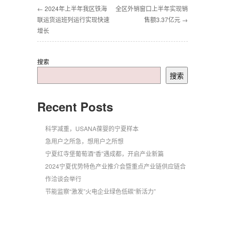
← 2024年上半年我区铁海
全区外销窗口上半年实现销
联运货运班列运行实现快速
售额3.37亿元 →
增长
搜索
搜索
Recent Posts
科学减重，USANA葆婴的宁夏样本
急用户之所急，想用户之所想
宁夏红寺堡葡萄酒“香”遇成都，开启产业新篇
2024宁夏优势特色产业推介会暨重点产业链供应链合
作洽谈会举行
节能监察“激发”火电企业绿色低碳“新活力”