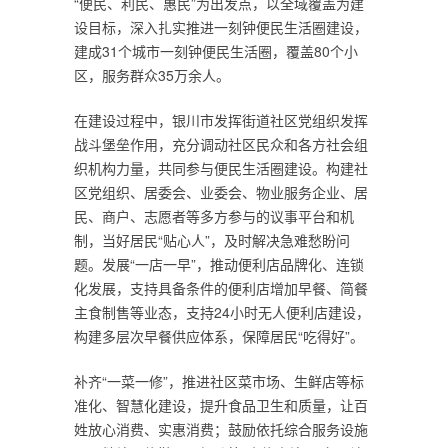
“便民、利民、惠民”为出发点，以全域覆盖为建
设目标，深入扎实推进一刻钟便民生活圈建设，
建成31个城市一刻钟便民生活圈，覆盖80个小
区，服务群众35万余人。
在建设过程中，银川市发挥街道社区党组织发挥
战斗堡垒作用，充分调动社区民众和各方社会组
织机构力量，共同参与便民生活圈建设。构建社
区党组织、居委会、业委会、物业服务企业、居
民、商户、志愿者等多方参与的议事平台和机
制，当好居民“贴心人”，及时解决急难愁盼问
题。发展“一店一早”，推动便利店品牌化、连锁
化发展，支持具备条件的便利店增加早餐、简餐
主食制售等业态，支持24小时无人便利店建设，
构建多层次早餐供应体系，保障居民“吃得好”。
补齐“一菜一修”，推进社区菜市场、生鲜店等标
准化、智慧化建设，提升食品卫生和质量，让百
姓放心消费、实惠消费；鼓励依托综合服务设施