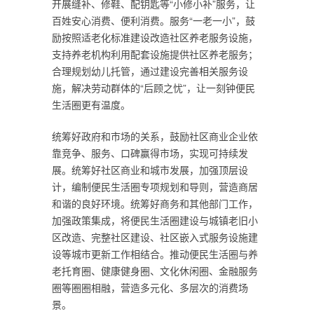
开展缝补、修鞋、配钥匙等“小修小补”服务，让
百姓安心消费、便利消费。服务“一老一小”，鼓
励按照适老化标准建设改造社区养老服务设施，
支持养老机构利用配套设施提供社区养老服务；
合理规划幼儿托管，通过建设完善相关服务设
施，解决劳动群体的“后顾之忧”，让一刻钟便民
生活圈更有温度。
统筹好政府和市场的关系，鼓励社区商业企业依
靠竞争、服务、口碑赢得市场，实现可持续发
展。统筹好社区商业和城市发展，加强顶层设
计，编制便民生活圈专项规划和导则，营造商居
和谐的良好环境。统筹好商务和其他部门工作，
加强政策集成，将便民生活圈建设与城镇老旧小
区改造、完整社区建设、社区嵌入式服务设施建
设等城市更新工作相结合。推动便民生活圈与养
老托育圈、健康健身圈、文化休闲圈、金融服务
圈等圈圈相融，营造多元化、多层次的消费场
景。