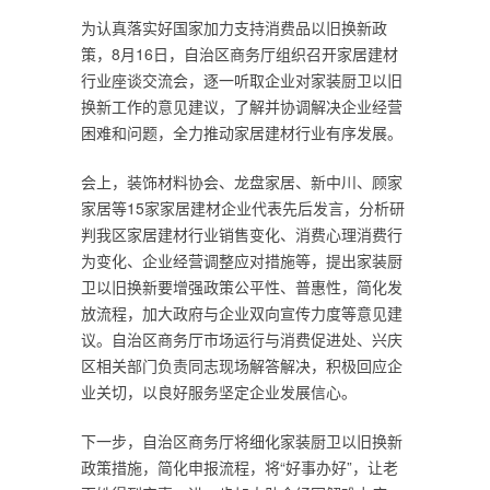
为认真落实好国家加力支持消费品以旧换新政
策，8月16日，自治区商务厅组织召开家居建材
行业座谈交流会，逐一听取企业对家装厨卫以旧
换新工作的意见建议，了解并协调解决企业经营
困难和问题，全力推动家居建材行业有序发展。
会上，装饰材料协会、龙盘家居、新中川、顾家
家居等15家家居建材企业代表先后发言，分析研
判我区家居建材行业销售变化、消费心理消费行
为变化、企业经营调整应对措施等，提出家装厨
卫以旧换新要增强政策公平性、普惠性，简化发
放流程，加大政府与企业双向宣传力度等意见建
议。自治区商务厅市场运行与消费促进处、兴庆
区相关部门负责同志现场解答解决，积极回应企
业关切，以良好服务坚定企业发展信心。
下一步，自治区商务厅将细化家装厨卫以旧换新
政策措施，简化申报流程，将“好事办好”，让老