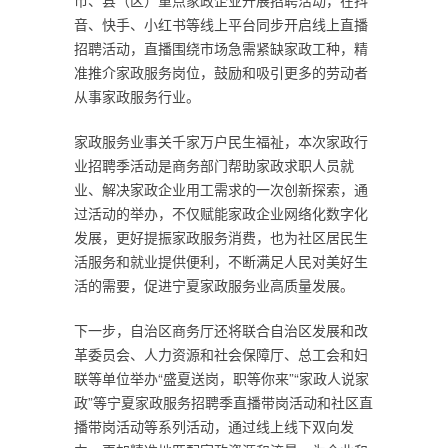
市、县（区）重点家政企业开展招聘活动，在抖
音、快手、小红书等线上平台同步开启线上直播
招聘活动，直播围绕市场急需紧缺家政工种，精
准推介家政服务岗位，鼓励和吸引更多的劳动者
从事家政服务行业。
家政服务业事关千家万户民生福祉，本次家政行
业招聘季活动是商务部门帮助家政求职人员就
业、解决家政企业用工需求的一次创新探索，通
过活动的举办，不仅赋能家政企业网络化数字化
发展，更好提振家政服务消费，也为社区居民生
活服务和就业提供便利，不断满足人民对美好生
活的需要，促进宁夏家政服务业高质量发展。
下一步，自治区商务厅还将联合自治区发展和改
革委员会、人力资源和社会保障厅、总工会和妇
联等单位举办“盛夏送岗，职等你来”“家政人说家
政”等宁夏家政服务招聘季直播带岗活动和社区直
播带岗活动等系列活动，通过线上线下双向发