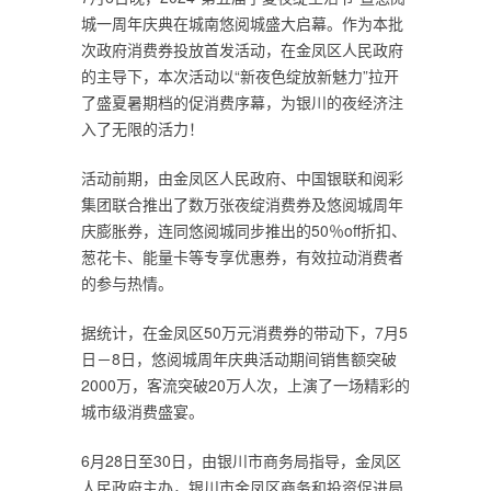
城一周年庆典在城南悠阅城盛大启幕。作为本批
次政府消费券投放首发活动，在金凤区人民政府
的主导下，本次活动以“新夜色绽放新魅力”拉开
了盛夏暑期档的促消费序幕，为银川的夜经济注
入了无限的活力！
活动前期，由金凤区人民政府、中国银联和阅彩
集团联合推出了数万张夜绽消费券及悠阅城周年
庆膨胀券，连同悠阅城同步推出的50％off折扣、
葱花卡、能量卡等专享优惠券，有效拉动消费者
的参与热情。
据统计，在金凤区50万元消费券的带动下，7月5
日－8日，悠阅城周年庆典活动期间销售额突破
2000万，客流突破20万人次，上演了一场精彩的
城市级消费盛宴。
6月28日至30日，由银川市商务局指导，金凤区
人民政府主办，银川市金凤区商务和投资促进局