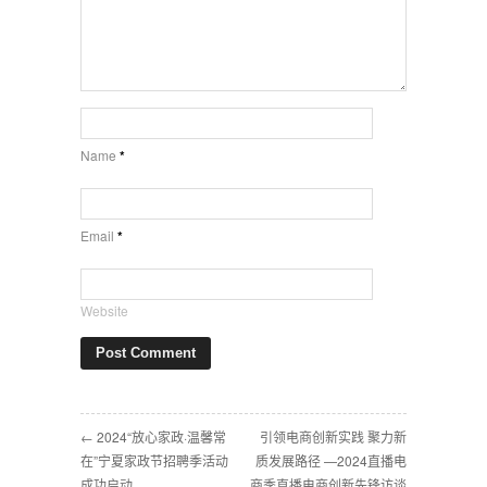
Name
*
Email
*
Website
← 2024“放心家政·温馨常
引领电商创新实践 聚力新
在”宁夏家政节招聘季活动
质发展路径 —2024直播电
成功启动
商季直播电商创新先锋访谈