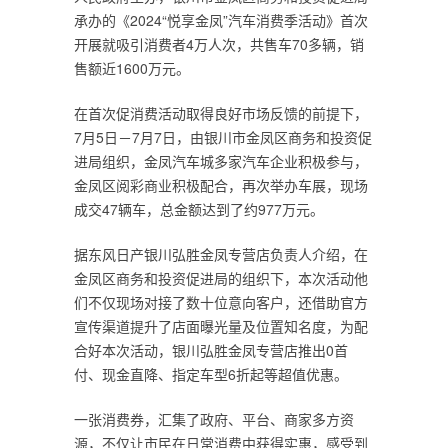
承办的《2024“悦享金凤”汽车消费季活动》首次
开展就吸引消费者4万人次，共售车70多辆，销
售额近1600万元。
在首次促消费活动取得良好市场反馈的前提下，
7月5日－7月7日，由银川市金凤区商务和投资促
进局组织，金凤汽车城多家汽车企业积极参与，
金凤区阅彩商业积极配合，再次举办车展，现场
成交47辆车，总金额达到了约977万元。
据东风日产银川弘胜金凤专营店负责人介绍，在
金凤区商务和投资促进局的组织下，本次活动他
们不仅现场对接了数十位意向客户，还借助官方
宣传渠道提升了店面曝光量及位置知名度，为配
合好本次活动，银川弘胜金凤专营店推出0首
付、现金直降、指定车型6折起等超值优惠。
一张消费券，汇集了政府、平台、商家多方资
源，不仅让市民在日常消费中获得实惠，感受到