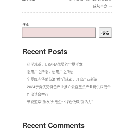
成功举办 →
搜索
搜索
Recent Posts
科学减重，USANA葆婴的宁夏样本
急用户之所急，想用户之所想
宁夏红寺堡葡萄酒“香”遇成都，开启产业新篇
2024宁夏优势特色产业推介会暨重点产业链供应链合
作洽谈会举行
节能监察“激发”火电企业绿色低碳“新活力”
Recent Comments