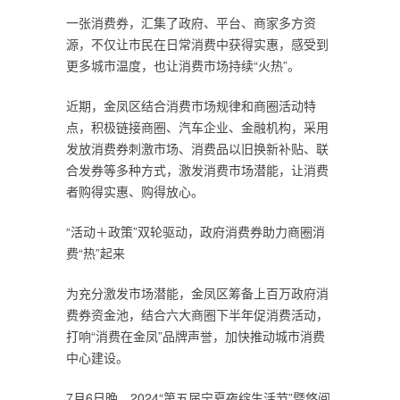
一张消费券，汇集了政府、平台、商家多方资
源，不仅让市民在日常消费中获得实惠，感受到
更多城市温度，也让消费市场持续“火热”。
近期，金凤区结合消费市场规律和商圈活动特
点，积极链接商圈、汽车企业、金融机构，采用
发放消费券刺激市场、消费品以旧换新补贴、联
合发券等多种方式，激发消费市场潜能，让消费
者购得实惠、购得放心。
“活动＋政策”双轮驱动，政府消费券助力商圈消
费“热”起来
为充分激发市场潜能，金凤区筹备上百万政府消
费券资金池，结合六大商圈下半年促消费活动，
打响“消费在金凤”品牌声誉，加快推动城市消费
中心建设。
7月6日晚，2024“第五届宁夏夜绽生活节”暨悠阅