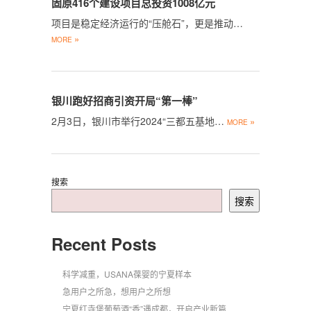
固原416个建设项目总投资1008亿元
项目是稳定经济运行的“压舱石”，更是推动…
»
MORE
银川跑好招商引资开局“第一棒”
2月3日，银川市举行2024“三都五基地…
»
MORE
搜索
搜索
Recent Posts
科学减重，USANA葆婴的宁夏样本
急用户之所急，想用户之所想
宁夏红寺堡葡萄酒“香”遇成都，开启产业新篇