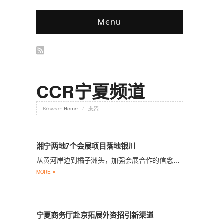
Menu
CCR宁夏频道
Browse:
Home
/
投资
湘宁两地7个会展项目落地银川
从黄河岸边到橘子洲头，加强会展合作的信念…
»
MORE
宁夏商务厅赴京拓展外资招引新渠道